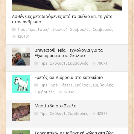
Ασθένειες μεταδιδόμενες από το σκύλο και τη γάτα
στον άνθρωπο
Tips
,
Tips
,
Γάτες1
,
Σκύλος1
,
Συμβουλές
,
Συμβουλές
120101
Bravecto®: Νέα Τεχνολογία για τα
Εξωπαράσιτα του Σκύλου
Tips
,
Σκύλος1
,
Συμβουλές
79071
Εμετός και Διάρροια στο κατοικίδιο
Tips
,
Tips
,
Γάτες1
,
Σκύλος1
,
Συμβουλές
,
Συμβουλές
62992
Μαστίτιδα στο Σκυλο
Tips
,
Σκύλος1
,
Συμβουλές
42577
Σαρκοπτική- Δεμοδηκτική Ψώρα στα ζώα