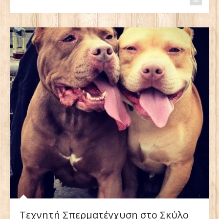
Τεχνητή Σπερματέγχυση στο Σκύλο