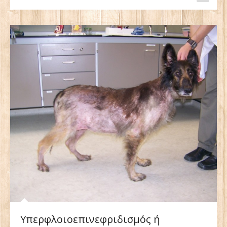
Υπερφλοιοεπινεφριδισμός ή