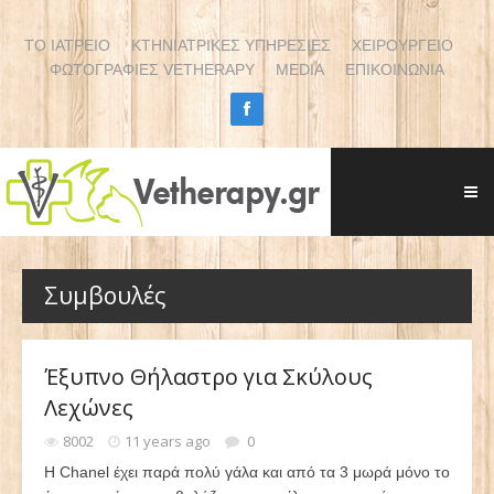
ΤΟ ΙΑΤΡΕΙΟ
ΚΤΗΝΙΑΤΡΙΚΕΣ ΥΠΗΡΕΣΙΕΣ
ΧΕΙΡΟΥΡΓΕΙΟ
ΦΩΤΟΓΡΑΦΙΕΣ VETHERAPY
MEDIA
ΕΠΙΚΟΙΝΩΝΙΑ
Συμβουλές
Έξυπνο Θήλαστρο για Σκύλους
Λεχώνες
8002
11 years ago
0
Η Chanel έχει παρά πολύ γάλα και από τα 3 μωρά μόνο το