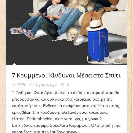
7 Κρυμμένοι Κίνδυνοι Μέσα στο Σπίτι
7778
12 years ago
0
1. Άνθη και Φυτά Αρκετά είναι τα άνθη και τα φυτά που θα
μπορούσαν να κάνουν κακό στο κατοικιδιό σας με την
κατάποσή τους. Ενδεικτικά αναφέρουμε ορισμένα: κισσός,
κρίνα(lilium), πικροδάφνη, αλεξανδρινός, κυκλάμινο,
έλατος, Dieffenbachia, aloe vera, γκι, μπιγόνια 2.
Επικίνδυνα τρόφιμα Σοκολάτα Καραμέλα : Όλα τα είδη της
καραμέλας, συμπεριλαμβανομένων