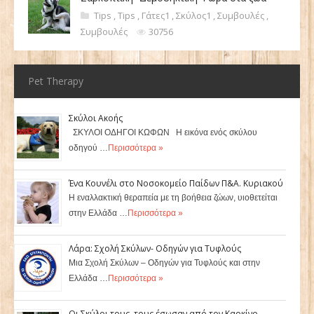
Tips
,
Tips
,
Γάτες1
,
Σκύλος1
,
Συμβουλές
,
Συμβουλές
30756
Pet Therapy
Σκύλοι Ακοής
ΣΚΥΛΟΙ ΟΔΗΓΟΙ ΚΩΦΩΝ Η εικόνα ενός σκύλου
οδηγού …
Περισσότερα »
Ένα Κουνέλι στο Νοσοκομείο Παίδων Π&Α. Κυριακού
Η εναλλακτική θεραπεία με τη βοήθεια ζώων, υιοθετείται
στην Ελλάδα …
Περισσότερα »
Λάρα: Σχολή Σκύλων- Οδηγών για Τυφλούς
Μια Σχολή Σκύλων – Οδηγών για Τυφλούς και στην
Ελλάδα …
Περισσότερα »
Οι Σκύλοι τους, τους έσωσαν από τον Καρκίνο