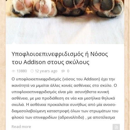
Υποφλοιοεπινεφριδισμός ή Νόσος
του Addison στους σκύλους
13880
12 years ago
0
Ο υποφλοιοεπινεφριδισμός (νόσος του Addison) έχει την
ικανότητά να μιμείται άλλες κοινές ασθένειες στο σκύλο. Ο
υποφλοιοεπινεφριδισμός είναι μία ασυνήθιστα κυνική
ασθένεια, με μια προδιάθεση σε νέα και μεσήλικα θηλυκά
σκυλιά. Η ασθένεια προκαλείται συνήθως από μία ανοσο-
διαμεσολαβούμενη καταστροφή όλων των στρωμάτων του
φλοιού των επινεφριδίων (αδρεναλίτιδα) , με αποτέλεσμα
Read more