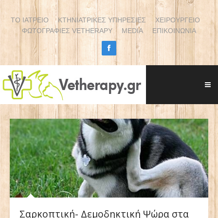
ΤΟ ΙΑΤΡΕΙΟ
ΚΤΗΝΙΑΤΡΙΚΕΣ ΥΠΗΡΕΣΙΕΣ
ΧΕΙΡΟΥΡΓΕΙΟ
ΦΩΤΟΓΡΑΦΙΕΣ VETHERAPY
MEDIA
ΕΠΙΚΟΙΝΩΝΙΑ
Σαρκοπτική- Δεμοδηκτική Ψώρα στα