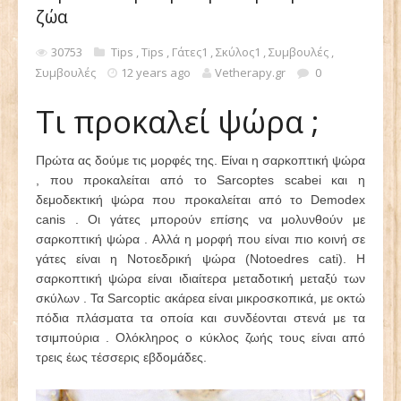
ζώα
30753
Tips
,
Tips
,
Γάτες1
,
Σκύλος1
,
Συμβουλές
,
Συμβουλές
12 years ago
Vetherapy.gr
0
Τι προκαλεί ψώρα ;
Πρώτα ας δούμε τις μορφές της. Είναι η σαρκοπτική ψώρα
, που προκαλείται από το Sarcoptes scabei και η
δεμοδεκτική ψώρα που προκαλείται από το Demodex
canis . Οι γάτες μπορούν επίσης να μολυνθούν με
σαρκοπτική ψώρα . Αλλά η μορφή που είναι πιο κοινή σε
γάτες είναι η Νοτοεδρική ψώρα (Notoedres cati). Η
σαρκοπτική ψώρα είναι ιδιαίτερα μεταδοτική μεταξύ των
σκύλων . Τα Sarcoptic ακάρεα είναι μικροσκοπικά, με οκτώ
πόδια πλάσματα τα οποία και συνδέονται στενά με τα
τσιμπούρια . Ολόκληρος ο κύκλος ζωής τους είναι από
τρεις έως τέσσερις εβδομάδες.