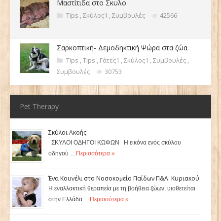
Μαστίτιδα στο Σκυλο
Tips
,
Σκύλος1
,
Συμβουλές
42566
Σαρκοπτική- Δεμοδηκτική Ψώρα στα ζώα
Tips
,
Tips
,
Γάτες1
,
Σκύλος1
,
Συμβουλές
,
Συμβουλές
30753
Pet Therapy
Σκύλοι Ακοής
ΣΚΥΛΟΙ ΟΔΗΓΟΙ ΚΩΦΩΝ Η εικόνα ενός σκύλου
οδηγού …
Περισσότερα »
Ένα Κουνέλι στο Νοσοκομείο Παίδων Π&Α. Κυριακού
Η εναλλακτική θεραπεία με τη βοήθεια ζώων, υιοθετείται
στην Ελλάδα …
Περισσότερα »