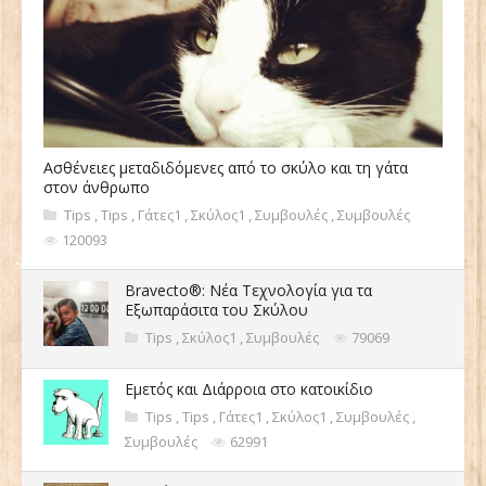
Ασθένειες μεταδιδόμενες από το σκύλο και τη γάτα
στον άνθρωπο
Tips
,
Tips
,
Γάτες1
,
Σκύλος1
,
Συμβουλές
,
Συμβουλές
120093
Bravecto®: Νέα Τεχνολογία για τα
Εξωπαράσιτα του Σκύλου
Tips
,
Σκύλος1
,
Συμβουλές
79069
Εμετός και Διάρροια στο κατοικίδιο
Tips
,
Tips
,
Γάτες1
,
Σκύλος1
,
Συμβουλές
,
Συμβουλές
62991