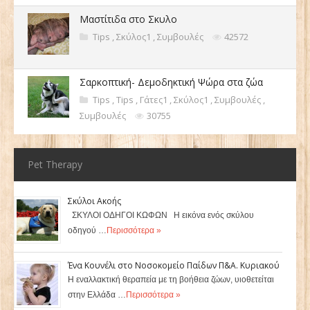
Μαστίτιδα στο Σκυλο
Tips
,
Σκύλος1
,
Συμβουλές
42572
Σαρκοπτική- Δεμοδηκτική Ψώρα στα ζώα
Tips
,
Tips
,
Γάτες1
,
Σκύλος1
,
Συμβουλές
,
Συμβουλές
30755
Pet Therapy
Σκύλοι Ακοής
ΣΚΥΛΟΙ ΟΔΗΓΟΙ ΚΩΦΩΝ Η εικόνα ενός σκύλου
οδηγού …
Περισσότερα »
Ένα Κουνέλι στο Νοσοκομείο Παίδων Π&Α. Κυριακού
Η εναλλακτική θεραπεία με τη βοήθεια ζώων, υιοθετείται
στην Ελλάδα …
Περισσότερα »