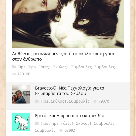
Ασθένειες μεταδιδόμενες από το σκύλο και τη γάτα
στον άνθρωπο
Tips
,
Tips
,
Γάτες1
,
Σκύλος1
,
Συμβουλές
,
Συμβουλές
120100
Bravecto®: Νέα Τεχνολογία για τα
Εξωπαράσιτα του Σκύλου
Tips
,
Σκύλος1
,
Συμβουλές
79070
Εμετός και Διάρροια στο κατοικίδιο
Tips
,
Tips
,
Γάτες1
,
Σκύλος1
,
Συμβουλές
,
Συμβουλές
62992