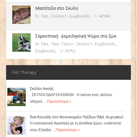
Μαστίτιδα στο Σκυλο
Tips
,
Σκύλος1
,
Συμβουλές
42564
Σαρκοπτική- Δεμοδηκτική Ψώρα στα ζώα
Tips
,
Tips
,
Γάτες1
,
Σκύλος1
,
Συμβουλές
,
Συμβουλές
30752
Pet Therapy
Σκύλοι Ακοής
ΣΚΥΛΟΙ ΟΔΗΓΟΙ ΚΩΦΩΝ Η εικόνα ενός σκύλου
οδηγού …
Περισσότερα »
Ένα Κουνέλι στο Νοσοκομείο Παίδων Π&Α. Κυριακού
Η εναλλακτική θεραπεία με τη βοήθεια ζώων, υιοθετείται
στην Ελλάδα …
Περισσότερα »