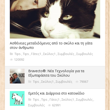
Ασθένειες μεταδιδόμενες από το σκύλο και τη γάτα
στον άνθρωπο
Tips
,
Tips
,
Γάτες1
,
Σκύλος1
,
Συμβουλές
,
Συμβουλές
120092
Bravecto®: Νέα Τεχνολογία για τα
Εξωπαράσιτα του Σκύλου
Tips
,
Σκύλος1
,
Συμβουλές
79067
Εμετός και Διάρροια στο κατοικίδιο
Tips
,
Tips
,
Γάτες1
,
Σκύλος1
,
Συμβουλές
,
Συμβουλές
62991