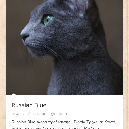
Russian Blue
4032
12 years ago
0
Russian Blue Χώρα προέλευσης: Ρωσία Τρίχωμα: Κοντό,
πολύ πυκνό, γυαλιστερό Χρωματισμός: Μπλε με