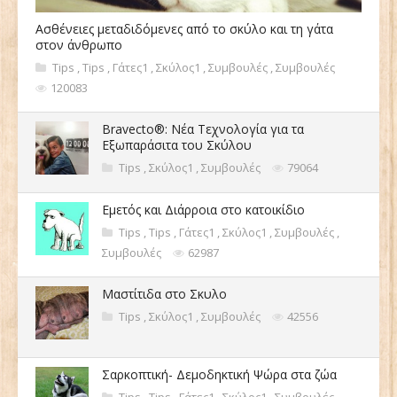
Ασθένειες μεταδιδόμενες από το σκύλο και τη γάτα
στον άνθρωπο
Tips
,
Tips
,
Γάτες1
,
Σκύλος1
,
Συμβουλές
,
Συμβουλές
120083
Bravecto®: Νέα Τεχνολογία για τα
Εξωπαράσιτα του Σκύλου
Tips
,
Σκύλος1
,
Συμβουλές
79064
Εμετός και Διάρροια στο κατοικίδιο
Tips
,
Tips
,
Γάτες1
,
Σκύλος1
,
Συμβουλές
,
Συμβουλές
62987
Μαστίτιδα στο Σκυλο
Tips
,
Σκύλος1
,
Συμβουλές
42556
Σαρκοπτική- Δεμοδηκτική Ψώρα στα ζώα
Tips
,
Tips
,
Γάτες1
,
Σκύλος1
,
Συμβουλές
,