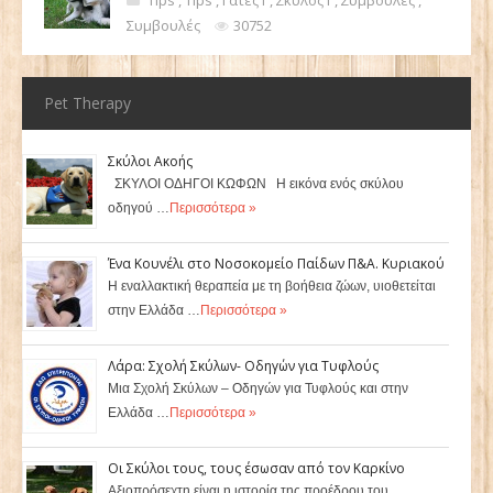
Συμβουλές
30752
Pet Therapy
Σκύλοι Ακοής
ΣΚΥΛΟΙ ΟΔΗΓΟΙ ΚΩΦΩΝ Η εικόνα ενός σκύλου
οδηγού …
Περισσότερα »
Ένα Κουνέλι στο Νοσοκομείο Παίδων Π&Α. Κυριακού
Η εναλλακτική θεραπεία με τη βοήθεια ζώων, υιοθετείται
στην Ελλάδα …
Περισσότερα »
Λάρα: Σχολή Σκύλων- Οδηγών για Τυφλούς
Μια Σχολή Σκύλων – Οδηγών για Τυφλούς και στην
Ελλάδα …
Περισσότερα »
Οι Σκύλοι τους, τους έσωσαν από τον Καρκίνο
Αξιοπρόσεχτη είναι η ιστορία της προέδρου του