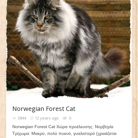
Norwegian Forest Cat
3844
12 years ago
0
Norwegian Forest Cat Χώρα προέλευσης: Νορβηγία
Τρίχωμα: Μακρύ, πολύ πυκνό, γυαλιστερό (χρειάζεται