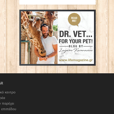
GR
ικό κεντρο
ρέα
 παρέχει
υ επιπέδου