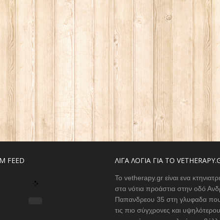
M FEED
ΛΙΓΑ ΛΟΓΙΑ ΓΙΑ ΤΟ VETHERAPY.
Το vetherapy.gr είναι ενα κτηνιατρ
στα νότια προάστια στην οδό Ανδ
Παπανδρεου 35 στη γλυφαδα που
τις πιο σύγχρονες και υψηλότερο