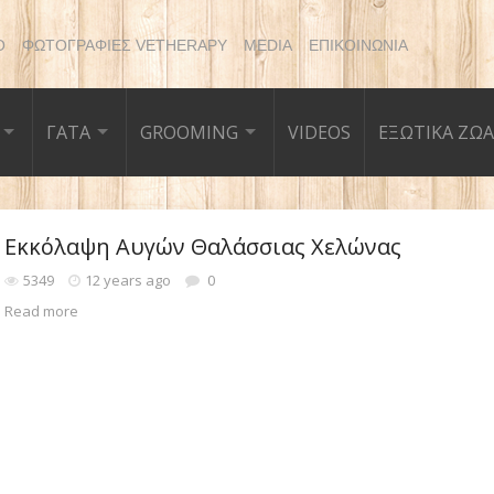
Ο
ΦΩΤΟΓΡΑΦΙΕΣ VETHERAPY
MEDIA
ΕΠΙΚΟΙΝΩΝΙΑ
ΓΑΤΑ
GROOMING
VIDEOS
ΕΞΩΤΙΚΑ ΖΩΑ
Εκκόλαψη Αυγών Θαλάσσιας Χελώνας
5349
12 years ago
0
Read more