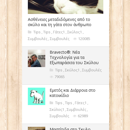
Ασθένειες μεταδιδόμενες από το
σκύλο και τη γάτα στον άνθρωπο
Tips
,
Tips
,
Γάτες1
,
Σκύλος1
,
Συμβουλές
,
Συμβουλές
120085
Bravecto®: Νέα
Τεχνολογία για τα
Εξωπαράσιτα του Σκύλου
Tips
,
Σκύλος1
,
Συμβουλές
79065
Εμετός και Διάρροια στο
κατοικίδιο
Tips
,
Tips
,
Γάτες1
,
Σκύλος1
,
Συμβουλές
,
Συμβουλές
62989
Μαστίτιδα στο Σκυλο