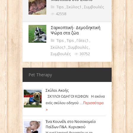
Tips
,
Σκύλος1
,
Συμβουλές
42558
Σαρκοπτική- Δεμοδηκτική
Ψώρα στα ζώα
Tips
,
Tips
,
Γάτες1
,
Σκύλος1
,
Συμβουλές
,
Συμβουλές
30752
Pet Therapy
Σκύλοι Ακοής
ΣΚΥΛΟΙ ΟΔΗΓΟΙ ΚΩΦΩΝ Η εικόνα
ενός σκύλου οδηγού …
Περισσότερα
»
Ένα Κουνέλι στο Νοσοκομείο
Παίδων Π&Α. Κυριακού