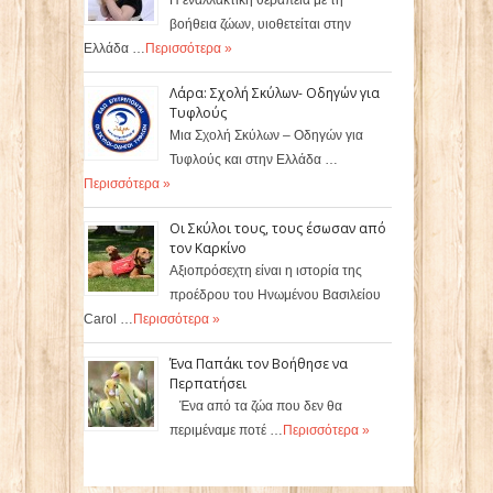
Η εναλλακτική θεραπεία με τη
βοήθεια ζώων, υιοθετείται στην
Ελλάδα …
Περισσότερα »
Λάρα: Σχολή Σκύλων- Οδηγών για
Τυφλούς
Μια Σχολή Σκύλων – Οδηγών για
Τυφλούς και στην Ελλάδα …
Περισσότερα »
Οι Σκύλοι τους, τους έσωσαν από
τον Καρκίνο
Αξιοπρόσεχτη είναι η ιστορία της
προέδρου του Ηνωμένου Βασιλείου
Carol …
Περισσότερα »
Ένα Παπάκι τον Βοήθησε να
Περπατήσει
Ένα από τα ζώα που δεν θα
περιμέναμε ποτέ …
Περισσότερα »