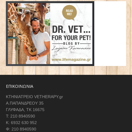
ΕΠΙΚΟΙΝΩΝΙΑ
ΚΤΗΝΙΑΤΡΕΙΟ VETHERAPY.gr
Α.ΠΑΠΑΝΔΡΕΟΥ 35
ΓΛΥΦΑΔΑ, ΤΚ 16675
Τ: 210 8940590
K: 6932 630 952
Φ: 210 8940590