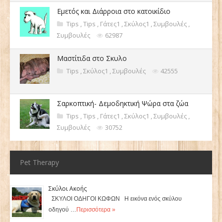
Εμετός και Διάρροια στο κατοικίδιο
Tips
,
Tips
,
Γάτες1
,
Σκύλος1
,
Συμβουλές
,
Συμβουλές
62987
Μαστίτιδα στο Σκυλο
Tips
,
Σκύλος1
,
Συμβουλές
42555
Σαρκοπτική- Δεμοδηκτική Ψώρα στα ζώα
Tips
,
Tips
,
Γάτες1
,
Σκύλος1
,
Συμβουλές
,
Συμβουλές
30752
Pet Therapy
Σκύλοι Ακοής
ΣΚΥΛΟΙ ΟΔΗΓΟΙ ΚΩΦΩΝ Η εικόνα ενός σκύλου
οδηγού …
Περισσότερα »