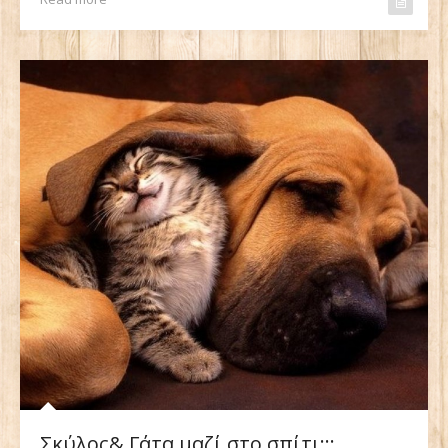
Σκύλος& Γάτα μαζί στο σπίτι;;;