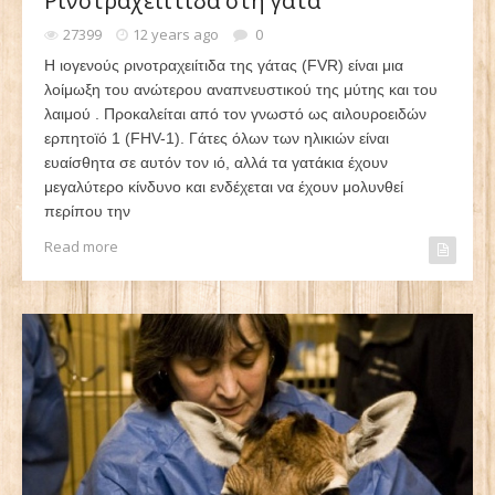
Ρινοτραχειίτιδα στη γάτα
27399
12 years ago
0
Η ιογενούς ρινοτραχειίτιδα της γάτας (FVR) είναι μια
λοίμωξη του ανώτερου αναπνευστικού της μύτης και του
λαιμού . Προκαλείται από τον γνωστό ως αιλουροειδών
ερπητοϊό 1 (FHV-1). Γάτες όλων των ηλικιών είναι
ευαίσθητα σε αυτόν τον ιό, αλλά τα γατάκια έχουν
μεγαλύτερο κίνδυνο και ενδέχεται να έχουν μολυνθεί
περίπου την
Read more