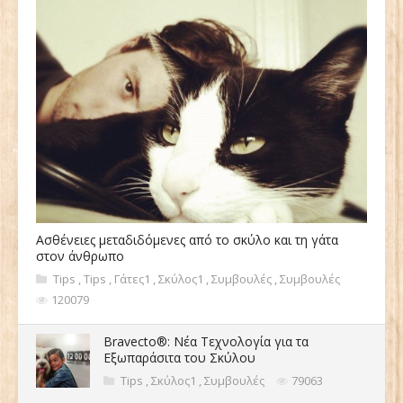
Ασθένειες μεταδιδόμενες από το σκύλο και τη γάτα
στον άνθρωπο
Tips
,
Tips
,
Γάτες1
,
Σκύλος1
,
Συμβουλές
,
Συμβουλές
120079
Bravecto®: Νέα Τεχνολογία για τα
Εξωπαράσιτα του Σκύλου
Tips
,
Σκύλος1
,
Συμβουλές
79063