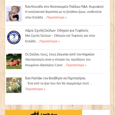
Ένα Κουνέλι στο Νοσοκομείο Παίδων Π&Α. Κυριακού
Η εναλλακτική θεραπεία με τη βοήθεια ζώων, υιοθετείται
στην Ελλάδα …
Περισσότερα »
Λάρα: Σχολή Σκύλων- Οδηγών για Τυφλούς
Μια Σχολή Σκύλων – Οδηγών για Τυφλούς και στην
Ελλάδα …
Περισσότερα »
Οι Σκύλοι τους, τους έσωσαν από τον Καρκίνο
Αξιοπρόσεχτη είναι η ιστορία της προέδρου του
Ηνωμένου Βασιλείου Carol …
Περισσότερα »
Ένα Παπάκι τον Βοήθησε να Περπατήσει
Ένα από τα ζώα που δεν θα περιμέναμε ποτέ …
Περισσότερα »