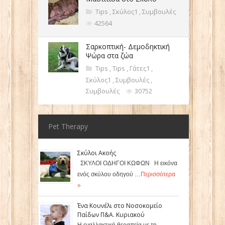
Tips
,
Σκύλος1
,
Συμβουλές
42564
Σαρκοπτική- Δεμοδηκτική
Ψώρα στα ζώα
Tips
,
Tips
,
Γάτες1
,
Σκύλος1
,
Συμβουλές
,
Συμβουλές
30752
Pet Therapy
Σκύλοι Ακοής
ΣΚΥΛΟΙ ΟΔΗΓΟΙ ΚΩΦΩΝ Η εικόνα
ενός σκύλου οδηγού …
Περισσότερα
»
Ένα Κουνέλι στο Νοσοκομείο
Παίδων Π&Α. Κυριακού