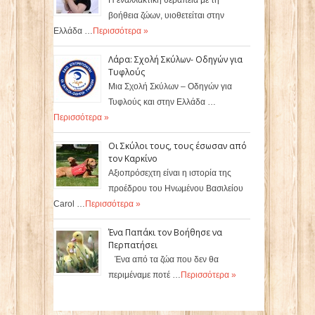
Η εναλλακτική θεραπεία με τη
βοήθεια ζώων, υιοθετείται στην
Ελλάδα …
Περισσότερα »
Λάρα: Σχολή Σκύλων- Οδηγών για
Τυφλούς
Μια Σχολή Σκύλων – Οδηγών για
Τυφλούς και στην Ελλάδα …
Περισσότερα »
Οι Σκύλοι τους, τους έσωσαν από
τον Καρκίνο
Αξιοπρόσεχτη είναι η ιστορία της
προέδρου του Ηνωμένου Βασιλείου
Carol …
Περισσότερα »
Ένα Παπάκι τον Βοήθησε να
Περπατήσει
Ένα από τα ζώα που δεν θα
περιμέναμε ποτέ …
Περισσότερα »