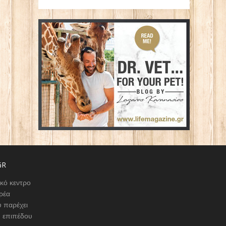
GR
ικό κεντρο
ρέα
 παρέχει
υ επιπέδου