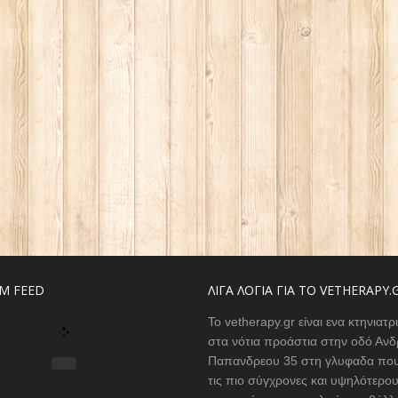
M FEED
ΛΙΓΑ ΛΟΓΙΑ ΓΙΑ ΤΟ VETHERAPY.
Το vetherapy.gr είναι ενα κτηνιατρ
στα νότια προάστια στην οδό Ανδ
Παπανδρεου 35 στη γλυφαδα που
τις πιο σύγχρονες και υψηλότερο