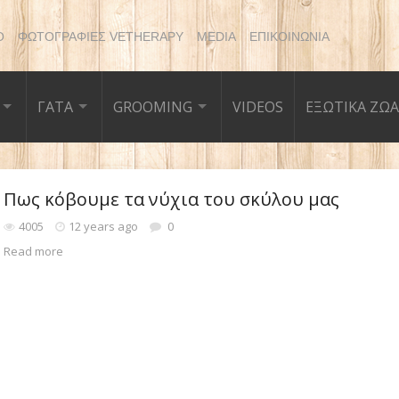
Ο
ΦΩΤΟΓΡΑΦΙΕΣ VETHERAPY
MEDIA
ΕΠΙΚΟΙΝΩΝΙΑ
ΓΑΤΑ
GROOMING
VIDEOS
ΕΞΩΤΙΚΑ ΖΩΑ
Πως κόβουμε τα νύχια του σκύλου μας
4005
12 years ago
0
Read more