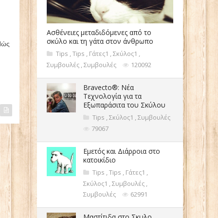
Ασθένειες μεταδιδόμενες από το
σκύλο και τη γάτα στον άνθρωπο
Πώς
Tips
,
Tips
,
Γάτες1
,
Σκύλος1
,
Συμβουλές
,
Συμβουλές
120092
Bravecto®: Νέα
Τεχνολογία για τα
Εξωπαράσιτα του Σκύλου
Tips
,
Σκύλος1
,
Συμβουλές
79067
Εμετός και Διάρροια στο
κατοικίδιο
Tips
,
Tips
,
Γάτες1
,
Σκύλος1
,
Συμβουλές
,
Συμβουλές
62991
Μαστίτιδα στο Σκυλο