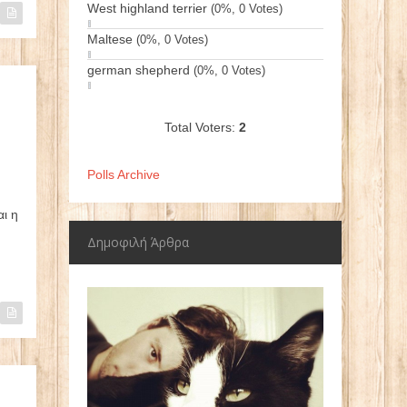
West highland terrier
(0%, 0 Votes)
Maltese
(0%, 0 Votes)
german shepherd
(0%, 0 Votes)
Total Voters:
2
Polls Archive
ι η
Δημοφιλή Άρθρα