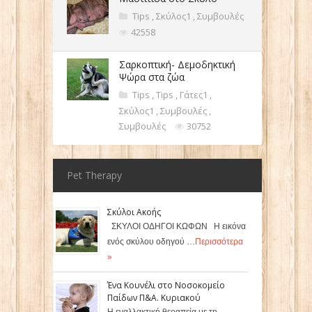
Tips
,
Σκύλος1
,
Συμβουλές
42558
Σαρκοπτική- Δεμοδηκτική
Ψώρα στα ζώα
Tips
,
Tips
,
Γάτες1
,
Σκύλος1
,
Συμβουλές
,
Συμβουλές
30752
Pet Therapy
Σκύλοι Ακοής
ΣΚΥΛΟΙ ΟΔΗΓΟΙ ΚΩΦΩΝ Η εικόνα
ενός σκύλου οδηγού …
Περισσότερα
»
Ένα Κουνέλι στο Νοσοκομείο
Παίδων Π&Α. Κυριακού