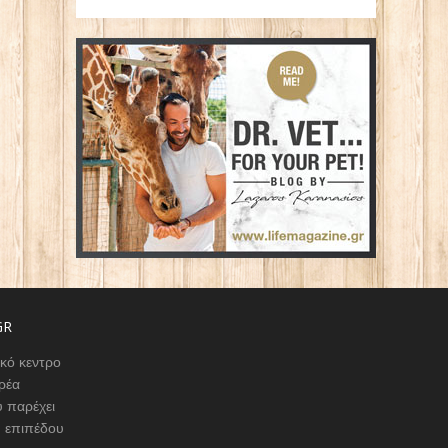
GR
ικό κεντρο
ρέα
 παρέχει
υ επιπέδου