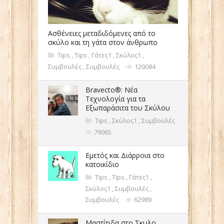
Ασθένειες μεταδιδόμενες από το
σκύλο και τη γάτα στον άνθρωπο
Tips
,
Tips
,
Γάτες1
,
Σκύλος1
,
Συμβουλές
,
Συμβουλές
120084
Bravecto®: Νέα
Τεχνολογία για τα
Εξωπαράσιτα του Σκύλου
Tips
,
Σκύλος1
,
Συμβουλές
79065
Εμετός και Διάρροια στο
κατοικίδιο
Tips
,
Tips
,
Γάτες1
,
Σκύλος1
,
Συμβουλές
,
Συμβουλές
62989
Μαστίτιδα στο Σκυλο