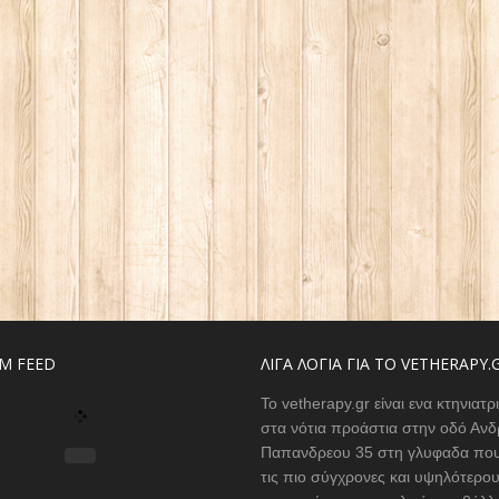
M FEED
ΛΙΓΑ ΛΟΓΙΑ ΓΙΑ ΤΟ VETHERAPY.
Το vetherapy.gr είναι ενα κτηνιατρ
στα νότια προάστια στην οδό Ανδ
Παπανδρεου 35 στη γλυφαδα που
τις πιο σύγχρονες και υψηλότερο