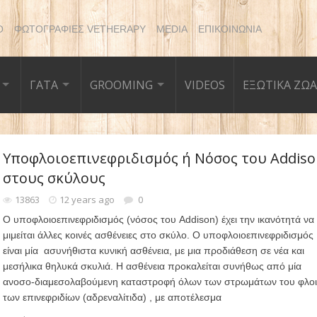
Ο
ΦΩΤΟΓΡΑΦΙΕΣ VETHERAPY
MEDIA
ΕΠΙΚΟΙΝΩΝΙΑ
ΓΑΤΑ
GROOMING
VIDEOS
ΕΞΩΤΙΚΑ ΖΩΑ
Υποφλοιοεπινεφριδισμός ή Νόσος του Addis
στους σκύλους
13863
12 years ago
0
Ο υποφλοιοεπινεφριδισμός (νόσος του Addison) έχει την ικανότητά να
μιμείται άλλες κοινές ασθένειες στο σκύλο. Ο υποφλοιοεπινεφριδισμός
είναι μία ασυνήθιστα κυνική ασθένεια, με μια προδιάθεση σε νέα και
μεσήλικα θηλυκά σκυλιά. Η ασθένεια προκαλείται συνήθως από μία
ανοσο-διαμεσολαβούμενη καταστροφή όλων των στρωμάτων του φλο
των επινεφριδίων (αδρεναλίτιδα) , με αποτέλεσμα