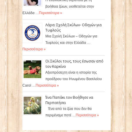
Η εναλλακτική θεραπεία με τη
βοήθεια ζώων, υιοθετείται στην
Ελλάδα …
Περισσότερα »
Λάρα: Σχολή Σκύλων- Οδηγών για
Τυφλούς
Μια Σχολή Σκύλων – Οδηγών για
Τυφλούς και στην Ελλάδα …
Περισσότερα »
Οι Σκύλοι τους, τους έσωσαν από
τον Καρκίνο
Αξιοπρόσεχτη είναι η ιστορία της
προέδρου του Ηνωμένου Βασιλείου
Carol …
Περισσότερα »
Ένα Παπάκι τον Βοήθησε να
Περπατήσει
Ένα από τα ζώα που δεν θα
περιμέναμε ποτέ …
Περισσότερα »